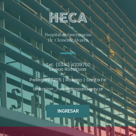
Hospital de Emergencias
Dr. Clemente Álvarez
Tel.: (0341) 4339700
Lineas Rotativas
Pellegrini 3205 | Rosario | Santa Fe
direccion_heca@rosario.gov.ar
INGRESAR