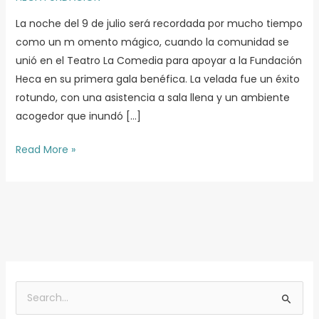
Un
La noche del 9 de julio será recordada por mucho tiempo
Éxito
como un m omento mágico, cuando la comunidad se
Rotundo
unió en el Teatro La Comedia para apoyar a la Fundación
Heca en su primera gala benéfica. La velada fue un éxito
rotundo, con una asistencia a sala llena y un ambiente
acogedor que inundó […]
Read More »
A
r
B
c