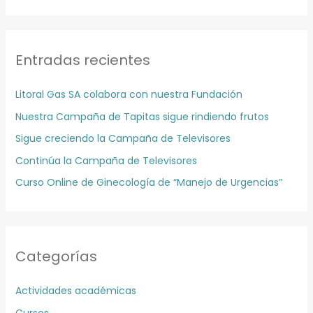
u
h
s
i
c
v
Entradas recientes
a
o
r
s
Litoral Gas SA colabora con nuestra Fundación
p
Nuestra Campaña de Tapitas sigue rindiendo frutos
o
r
Sigue creciendo la Campaña de Televisores
:
Continúa la Campaña de Televisores
Curso Online de Ginecología de “Manejo de Urgencias”
Categorías
Actividades académicas
Cursos