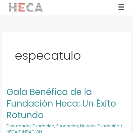
Ir
Mai
al
Men
contenido
especatulo
Gala Benéfica de la
Gala
Benéfica
Fundación Heca: Un Éxito
de
Rotundo
la
Fundación
Destacadas Fundación
,
Fundación
,
Noticias Fundación
/
Heca:
HECA FUNDACION