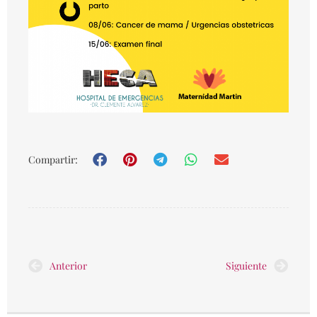
Compartir:
Prev
Nex
Anterior
Siguiente