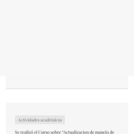
Desde Fundación HECA junto con el Área
Docente y el Área de Guardia de nuestro Hospital,
invitamos a la participación del Curso “Temas
Prevalentes de ...
Seguir leyendo →
Actividades académicas
Se realizó el Curso sobre “Actualizacion de manejo de
fracturas expuestas”
24 octubre, 2025
Actividades académicas
Cursos