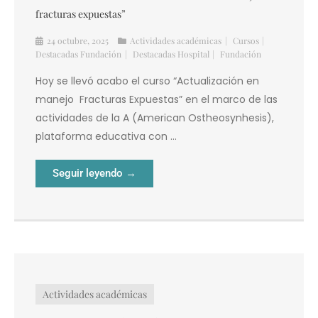
Destacadas Fundación
Destacadas Hospital
Fundación
Hoy se llevó acabo el curso “Actualización en
manejo Fracturas Expuestas” en el marco de las
actividades de la A (American Ostheosynhesis),
plataforma educativa con ...
Seguir leyendo →
Actividades académicas
“LA SALUD TAMBIÉN ESTÁ EN COLORES” se alza
como ganador del Subsidio Roffo 2024