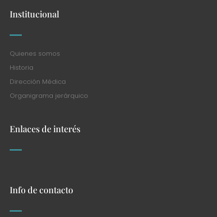
Quienes somos
Historia
Dirección Médica
Organigrama jerárquico
Enlaces de interés
Info de contacto
Dirección
Av. Pellegrini 3205 (2000) Rosario, Argentina