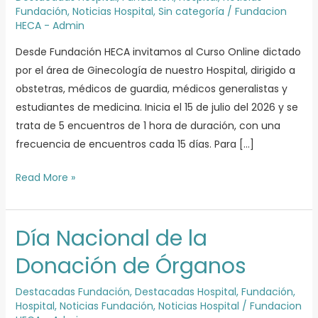
de
Fundación
,
Noticias Hospital
,
Sin categoría
/
Fundacion
HECA - Admin
Urgencias”
Desde Fundación HECA invitamos al Curso Online dictado
por el área de Ginecología de nuestro Hospital, dirigido a
obstetras, médicos de guardia, médicos generalistas y
estudiantes de medicina. Inicia el 15 de julio del 2026 y se
trata de 5 encuentros de 1 hora de duración, con una
frecuencia de encuentros cada 15 días. Para […]
Read More »
Día Nacional de la
Día
Nacional
Donación de Órganos
de
la
Destacadas Fundación
,
Destacadas Hospital
,
Fundación
,
Hospital
,
Noticias Fundación
,
Noticias Hospital
/
Fundacion
Donación