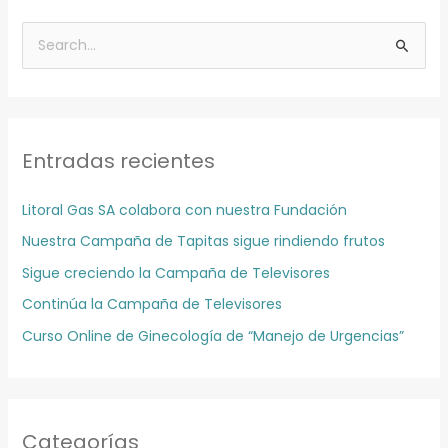
A
r
B
c
u
h
s
i
c
v
Entradas recientes
a
o
r
s
Litoral Gas SA colabora con nuestra Fundación
p
Nuestra Campaña de Tapitas sigue rindiendo frutos
o
r
Sigue creciendo la Campaña de Televisores
:
Continúa la Campaña de Televisores
Curso Online de Ginecología de “Manejo de Urgencias”
Categorías