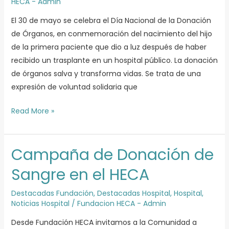
HECA - Admin
de
Órganos
El 30 de mayo se celebra el Día Nacional de la Donación
de Órganos, en conmemoración del nacimiento del hijo
de la primera paciente que dio a luz después de haber
recibido un trasplante en un hospital público. La donación
de órganos salva y transforma vidas. Se trata de una
expresión de voluntad solidaria que
Read More »
Campaña de Donación de
Campaña
de
Sangre en el HECA
Donación
de
Destacadas Fundación
,
Destacadas Hospital
,
Hospital
,
Noticias Hospital
/
Fundacion HECA - Admin
Sangre
en
Desde Fundación HECA invitamos a la Comunidad a