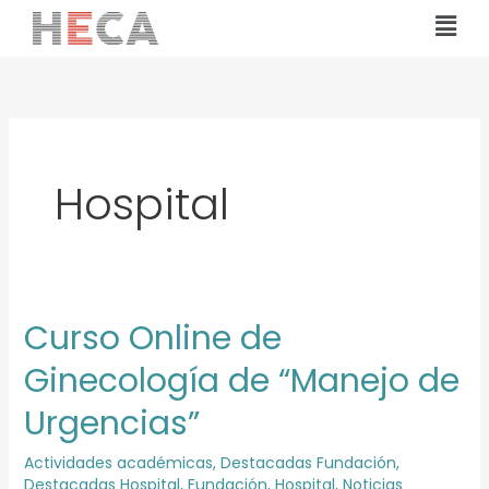
Ir
Mai
al
Men
contenido
Hospital
Curso Online de
Curso
Online
Ginecología de “Manejo de
de
Urgencias”
Ginecología
de
Actividades académicas
,
Destacadas Fundación
,
“Manejo
Destacadas Hospital
,
Fundación
,
Hospital
,
Noticias