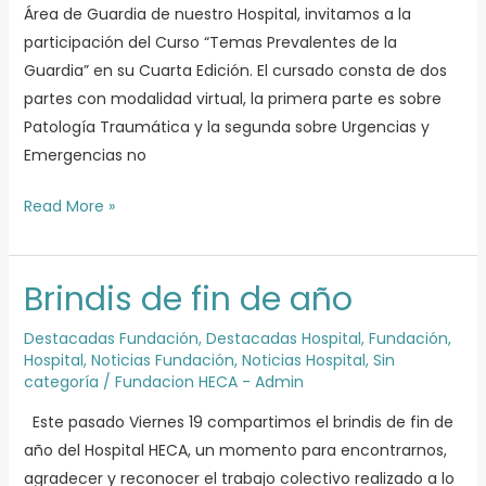
Área de Guardia de nuestro Hospital, invitamos a la
participación del Curso “Temas Prevalentes de la
Guardia” en su Cuarta Edición. El cursado consta de dos
partes con modalidad virtual, la primera parte es sobre
Patología Traumática y la segunda sobre Urgencias y
Emergencias no
Read More »
Brindis de fin de año
Brindis
de
Destacadas Fundación
,
Destacadas Hospital
,
Fundación
,
fin
Hospital
,
Noticias Fundación
,
Noticias Hospital
,
Sin
de
categoría
/
Fundacion HECA - Admin
año
Este pasado Viernes 19 compartimos el brindis de fin de
año del Hospital HECA, un momento para encontrarnos,
agradecer y reconocer el trabajo colectivo realizado a lo