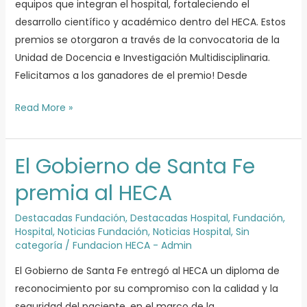
equipos que integran el hospital, fortaleciendo el
desarrollo científico y académico dentro del HECA. Estos
premios se otorgaron a través de la convocatoria de la
Unidad de Docencia e Investigación Multidisciplinaria.
Felicitamos a los ganadores de el premio! Desde
Read More »
El Gobierno de Santa Fe
El
Gobierno
premia al HECA
de
Santa
Destacadas Fundación
,
Destacadas Hospital
,
Fundación
,
Hospital
,
Noticias Fundación
,
Noticias Hospital
,
Sin
Fe
categoría
/
Fundacion HECA - Admin
premia
al
El Gobierno de Santa Fe entregó al HECA un diploma de
HECA
reconocimiento por su compromiso con la calidad y la
seguridad del paciente, en el marco de la