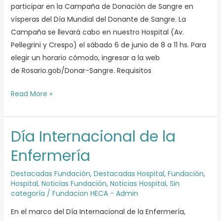
el
participar en la Campaña de Donación de Sangre en
HECA
vísperas del Día Mundial del Donante de Sangre. La
Campaña se llevará cabo en nuestro Hospital (Av.
Pellegrini y Crespo) el sábado 6 de junio de 8 a 11 hs. Para
elegir un horario cómodo, ingresar a la web
de Rosario.gob/Donar-Sangre. Requisitos
Read More »
Día Internacional de la
Día
Internacional
Enfermería
de
la
Destacadas Fundación
,
Destacadas Hospital
,
Fundación
,
Hospital
,
Noticias Fundación
,
Noticias Hospital
,
Sin
Enfermería
categoría
/
Fundacion HECA - Admin
En el marco del Día Internacional de la Enfermería,