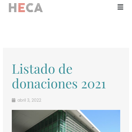
Ir
Mai
al
Men
contenido
Listado de
donaciones 2021
abril 3, 2022