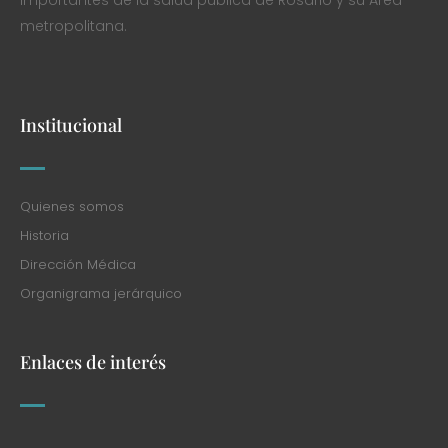
importantes de la salud pública de Rosario y su Área
metropolitana.
Institucional
Quienes somos
Historia
Dirección Médica
Organigrama jerárquico
Enlaces de interés