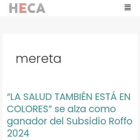
Ir
Mai
al
Men
contenido
mereta
“LA SALUD TAMBIÉN ESTÁ EN
“LA
SALUD
COLORES” se alza como
TAMBIÉN
ganador del Subsidio Roffo
ESTÁ
EN
2024
COLORES”