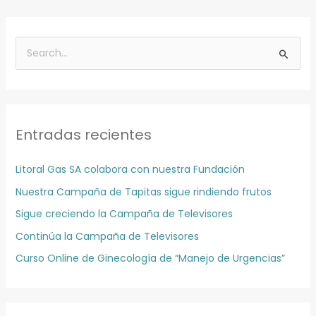
A
r
B
c
u
h
s
i
c
v
Entradas recientes
a
o
r
s
Litoral Gas SA colabora con nuestra Fundación
p
Nuestra Campaña de Tapitas sigue rindiendo frutos
o
r
Sigue creciendo la Campaña de Televisores
:
Continúa la Campaña de Televisores
Curso Online de Ginecología de “Manejo de Urgencias”