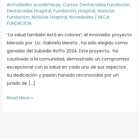
se
Actividades académicas
,
Cursos
,
Destacadas Fundación
,
Destacadas Hospital
,
Fundación
,
Hospital
,
Noticias
alza
Fundación
,
Noticias Hospital
,
Novedades
/
HECA
como
FUNDACION
ganador
“La salud también está en colores”, el innovador proyecto
del
liderado por Lic. Gabriela Mereta , ha sido elegido como
Subsidio
ganador del Subsidio Roffo 2024. Este proyecto, ha
Roffo
cautivado a la comunidad, demostrado un compromiso
2024
excepcional con la salud en cada uno de sus aspectos .
Su dedicación y pasión hansido reconocidas por un
jurado de […]
Read More »