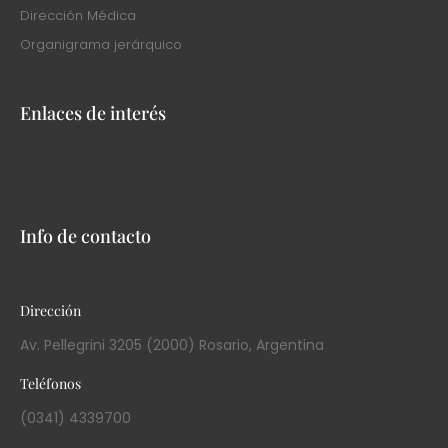
Dirección Médica
Organigrama jerárquico
Enlaces de interés
Info de contacto
Dirección
Av. Pellegrini 3205 (2000) Rosario, Argentina
Teléfonos
(0341) 4339700